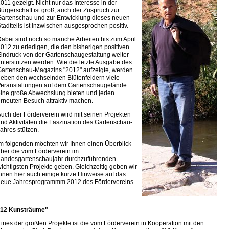
011 gezeigt. Nicht nur das Interesse in der
ürgerschaft ist groß, auch der Zuspruch zur
artenschau und zur Entwicklung dieses neuen
tadtteils ist inzwischen ausgesprochen positiv.
abei sind noch so manche Arbeiten bis zum April
012 zu erledigen, die den bisherigen positiven
indruck von der Gartenschaugestaltung weiter
nterstützen werden. Wie die letzte Ausgabe des
artenschau-Magazins "2012" aufzeigte, werden
eben den wechselnden Blütenfeldern viele
Veranstaltungen auf dem Gartenschaugelände
ine große Abwechslung bieten und jeden
rneuten Besuch attraktiv machen.
uch der Förderverein wird mit seinen Projekten
nd Aktivitäten die Faszination des Gartenschau-
ahres stützen.
m folgenden möchten wir Ihnen einen Überblick
ber die vom Förderverein im
Landesgartenschaujahr durchzuführenden
ichtigsten Projekte geben. Gleichzeitig geben wir
hnen hier auch einige kurze Hinweise auf das
neue Jahresprogrammm 2012 des Fördervereins.
"12 Kunsträume"
ines der größten Projekte ist die vom Förderverein in Kooperation mit den