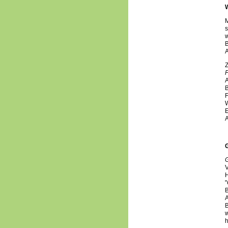
s
w
A
Z
F
A
B
F
W
E
A
G
V
H
"
B
A
B
w
h