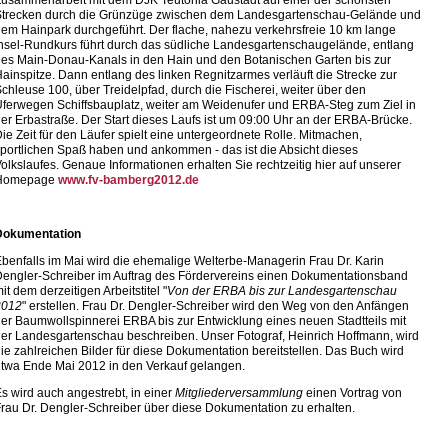
usammenarbeit mit dem DJK Teutonia Gaustadt auf einer der schönsten
Strecken durch die Grünzüge zwischen dem Landesgartenschau-Gelände und
em Hainpark durchgeführt. Der flache, nahezu verkehrsfreie 10 km lange
nsel-Rundkurs führt durch das südliche Landesgartenschaugelände, entlang
es Main-Donau-Kanals in den Hain und den Botanischen Garten bis zur
ainspitze. Dann entlang des linken Regnitzarmes verläuft die Strecke zur
chleuse 100, über Treidelpfad, durch die Fischerei, weiter über den
ferwegen Schiffsbauplatz, weiter am Weidenufer und ERBA-Steg zum Ziel in
er Erbastraße. Der Start dieses Laufs ist um 09:00 Uhr an der ERBA-Brücke.
ie Zeit für den Läufer spielt eine untergeordnete Rolle. Mitmachen,
portlichen Spaß haben und ankommen - das ist die Absicht dieses
olkslaufes. Genaue Informationen erhalten Sie rechtzeitig hier auf unserer
Homepage
www.fv-bamberg2012.de
Dokumentation
benfalls im Mai wird die ehemalige Welterbe-Managerin Frau Dr. Karin
engler-Schreiber im Auftrag des Fördervereins einen Dokumentationsband
it dem derzeitigen Arbeitstitel "
Von der ERBA bis zur Landesgartenschau
2012
" erstellen. Frau Dr. Dengler-Schreiber wird den Weg von den Anfängen
er Baumwollspinnerei ERBA bis zur Entwicklung eines neuen Stadtteils mit
er Landesgartenschau beschreiben. Unser Fotograf, Heinrich Hoffmann, wird
ie zahlreichen Bilder für diese Dokumentation bereitstellen. Das Buch wird
twa Ende Mai 2012 in den Verkauf gelangen.
s wird auch angestrebt, in einer
Mitgliederversammlung
einen Vortrag von
rau Dr. Dengler-Schreiber über diese Dokumentation zu erhalten.