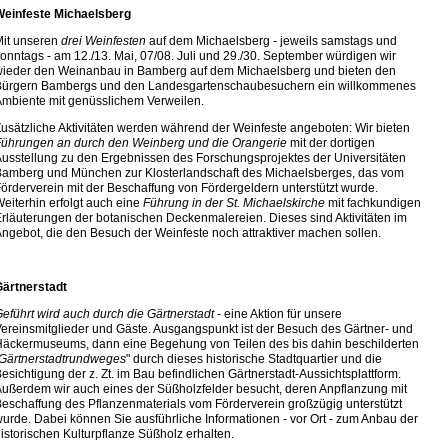
Weinfeste Michaelsberg
Mit unseren
drei Weinfesten
auf dem Michaelsberg - jeweils samstags und
onntags - am 12./13. Mai, 07/08. Juli und 29./30. September würdigen wir
ieder den Weinanbau in Bamberg auf dem Michaelsberg und bieten den
Bürgern Bambergs und den Landesgartenschaubesuchern ein willkommenes
mbiente mit genüsslichem Verweilen.
usätzliche Aktivitäten werden während der Weinfeste angeboten: Wir bieten
ührungen an durch den Weinberg und die Orangerie
mit der dortigen
usstellung zu den Ergebnissen des Forschungsprojektes der Universitäten
amberg und München zur Klosterlandschaft des Michaelsberges, das vom
örderverein mit der Beschaffung von Fördergeldern unterstützt wurde.
eiterhin erfolgt auch eine
Führung in der St. Michaelskirche
mit fachkundigen
rläuterungen der botanischen Deckenmalereien. Dieses sind Aktivitäten im
ngebot, die den Besuch der Weinfeste noch attraktiver machen sollen.
Gärtnerstadt
eführt wird auch durch die Gärtnerstadt
- eine Aktion für unsere
ereinsmitglieder und Gäste. Ausgangspunkt ist der Besuch des Gärtner- und
äckermuseums, dann eine Begehung von Teilen des bis dahin beschilderten
Gärtnerstadtrundweges
" durch dieses historische Stadtquartier und die
esichtigung der z. Zt. im Bau befindlichen Gärtnerstadt-Aussichtsplattform.
ußerdem wir auch eines der Süßholzfelder besucht, deren Anpflanzung mit
eschaffung des Pflanzenmaterials vom Förderverein großzügig unterstützt
urde. Dabei können Sie ausführliche Informationen - vor Ort - zum Anbau der
istorischen Kulturpflanze Süßholz erhalten.