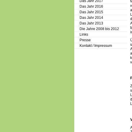
Das Jahr 2017
M
v
Das Jahr 2016
a
Das Jahr 2015
L
Das Jahr 2014
d
Das Jahr 2013
A
b
Die Jahre 2008 bis 2012
i
Links
Presse
Ü
u
Kontakt / Impressum
A
a
k
v
Z
s
L
d
L
V
A