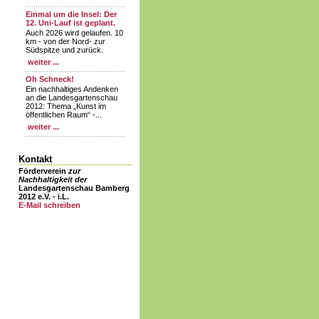
Einmal um die Insel: Der
12. Uni-Lauf ist geplant.
Auch 2026 wird gelaufen. 10
km - von der Nord- zur
Südspitze und zurück.
weiter ...
Oh Schneck!
Ein nachhaltiges Andenken
an die Landesgartenschau
2012: Thema „Kunst im
öffentlichen Raum“ -...
weiter ...
Kontakt
Förderverein
zur
Nachhaltigkeit der
Landesgartenschau Bamberg
2012 e.V. - i.L.
E-Mail schreiben