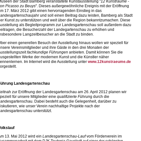
useen der Stadt Bamberg veranstaltete Kunstausstellung "
12 Kunsträume -
on Picasso zu Beuys
". Dieses außergewöhnliche Ereignis mit der Eröffnung
m 17. März 2012 gibt einen hervorragenden Einstieg in das
andesgartenschaujahr und soll einen Beitrag dazu leisten, Bamberg als Stadt
er Kunst zu unterstützen und weit über die Region bekanntzumachen. Diese
usstellung als Begleitprogramm zur Landesgartenschau soll außerdem dazu
eitragen, die Besucherzahl der Landegartenschau zu erhöhen und
nsbesondere Langzeitbesucher an die Stadt zu binden.
ber einen generellen Besuch der Ausstellung hinaus wollen wir speziell für
nsere Vereinsmitglieder und ihre Gäste in den drei Monaten der
usstellungszeit
fachkundige Führungen
anbieten. Damit können Sie die
usgestellten Werke der modernen Kunst und die Künstler näher
ennenlernen. Im Internet wird die Ausstellung unter
www.12kunstraeume.de
orgestellt.
Führung Landesgartenschau
eitnah zur Eröffnung der Landesgartenschau am 26. April 2012 planen wir
peziell für unsere Mitglieder eine
qualifizierte Führun
g durch die
andesgartenschau. Dabei besteht auch die Gelegenheit, darüber zu
iskutieren, wie unser Verein nachhaltige Projekte nach der
andesgartenschau unterstützt.
olkslauf
m 13. Mai 2012 wird ein
Landesgartenschau-Lauf
vom Förderverein im