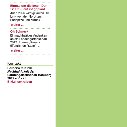
Einmal um die Insel: Der
12. Uni-Lauf ist geplant.
Auch 2026 wird gelaufen. 10
km - von der Nord- zur
Südspitze und zurück.
weiter ...
Oh Schneck!
Ein nachhaltiges Andenken
an die Landesgartenschau
2012: Thema „Kunst im
öffentlichen Raum“ -...
weiter ...
Kontakt
Förderverein
zur
Nachhaltigkeit der
Landesgartenschau Bamberg
2012 e.V. - i.L.
E-Mail schreiben