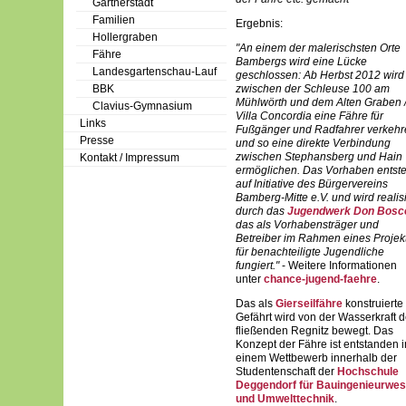
Gärtnerstadt
Familien
Ergebnis:
Hollergraben
"An einem der malerischsten Orte
Fähre
Bambergs wird eine Lücke
Landesgartenschau-Lauf
geschlossen: Ab Herbst 2012 wird
BBK
zwischen der Schleuse 100 am
Mühlwörth und dem Alten Graben 
Clavius-Gymnasium
Villa Concordia eine Fähre für
Links
Fußgänger und Radfahrer verkehr
Presse
und so eine direkte Verbindung
zwischen Stephansberg und Hain
Kontakt / Impressum
ermöglichen. Das Vorhaben entste
auf Initiative des Bürgervereins
Bamberg-Mitte e.V. und wird realisi
durch das
Jugendwerk Don Bosc
das als Vorhabensträger und
Betreiber im Rahmen eines Projek
für benachteiligte Jugendliche
fungiert."
- Weitere Informationen
unter
chance-jugend-faehre
.
Das als
Gierseilfähre
konstruierte
Gefährt wird von der Wasserkraft d
fließenden Regnitz bewegt. Das
Konzept der Fähre ist entstanden i
einem Wettbewerb innerhalb der
Studentenschaft der
Hochschule
Deggendorf für Bauingenieurwe
und Umwelttechnik
.