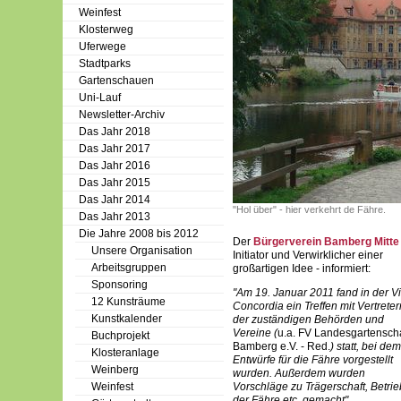
Weinfest
Klosterweg
Uferwege
Stadtparks
Gartenschauen
Uni-Lauf
Newsletter-Archiv
Das Jahr 2018
Das Jahr 2017
Das Jahr 2016
Das Jahr 2015
Das Jahr 2014
"Hol über" - hier verkehrt de Fähre.
Das Jahr 2013
Die Jahre 2008 bis 2012
Der
Bürgerverein Bamberg Mitte
Unsere Organisation
Initiator und Verwirklicher einer
Arbeitsgruppen
großartigen Idee - informiert:
Sponsoring
"Am 19. Januar 2011 fand in der Vi
12 Kunsträume
Concordia ein Treffen mit Vertreter
Kunstkalender
der zuständigen Behörden und
Vereine (
u.a. FV Landesgartensch
Buchprojekt
Bamberg e.V. - Red.
) statt, bei dem
Klosteranlage
Entwürfe für die Fähre vorgestellt
Weinberg
wurden. Außerdem wurden
Weinfest
Vorschläge zu Trägerschaft, Betrie
der Fähre etc. gemacht"